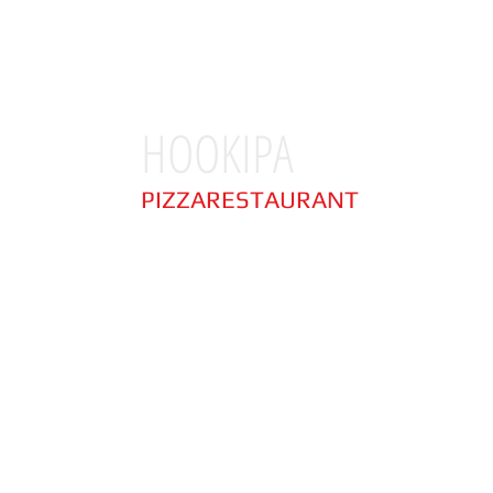
HOOKIPA
PIZZARESTAURANT
Immerso nello splendido scenario della Riviera del Co
parcheggio adiacente il locale, HOOKIPA PIZZARESTAURANT
tipica del territorio. Offriamo ai nostri ospiti la possib
giornata a visitare le località turistiche più' ambite della
Portonovo, Numana, Sirolo e molte altre località che sarem